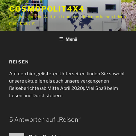
Zum
COSMOPOLIT4X4
Inhalt
Eine Reise um die Welt, ein Leben von dem man keinen Urlaub
springen
mehr braucht!
Menü
REISEN
Auf den hier gelisteten Unterseiten finden Sie sowohl
unsere aktuellen als auch unsere vergangenen
Reiseberichte (ab Mitte April 2020). Viel Spaß beim
Lesen und Durchstöbern.
5 Antworten auf „Reisen“