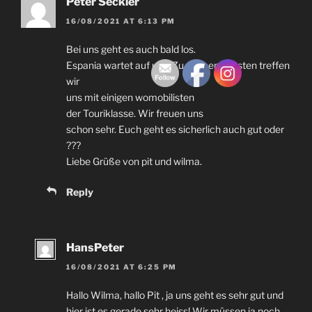
Peter Seckler
16/08/2021
AT
6:13
PM
Bei uns geht es auch bald los
.
Espania wartet auf uns
.
Zu meinem 70sten treffen
wir
uns mit einigen womobilisten
der Touriklasse
.
Wir freuen uns
schon sehr
.
Euch geht es sicherlich auch gut oder
???
Liebe Grüße von pit und wilma
.
Reply
HansPeter
16/08/2021
AT
6:25
PM
Hallo Wilma
,
hallo Pit
,
ja uns geht es sehr gut und
hier ist es gerade sehr heiss
!
Wir müssen ja noch