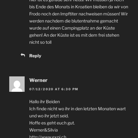
bis Ende des Monats in Kroatien bleiben da wir von
Frodo noch den Impftiter nachweisen müssen
!
Wir
werden nachdem die blutentnahme gemacht
wurde auf einen Campingplatz an der Küste
gehen
!
An der Küste ist es mit dem frei stehen
nicht so toll
Reply
Werner
07/12/2020
AT
6:30
PM
Hallo ihr Beiden
Ich finde nicht wo ihr in den letzten Monaten wart
und wo ihr jetzt seid
.
Hoffe es geht euch gut
.
Werner
&
Silvia
http://www.expi.ch