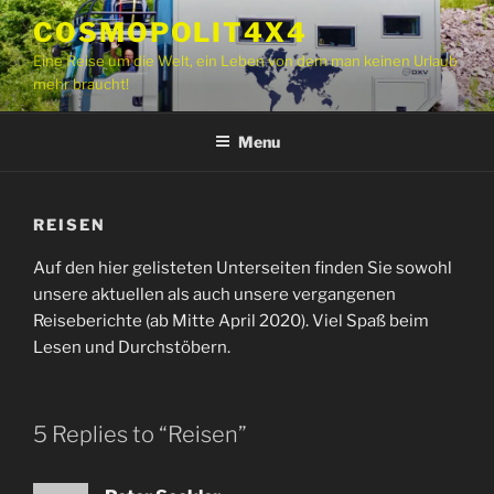
Skip
COSMOPOLIT4X4
to
Eine Reise um die Welt
,
ein Leben von dem man keinen Urlaub
content
mehr braucht
!
Menu
REISEN
Auf den hier gelisteten Unterseiten finden Sie sowohl
unsere aktuellen als auch unsere vergangenen
Reiseberichte
(
ab Mitte April
2020).
Viel Spaß beim
Lesen und Durchstöbern
.
5
Replies to “
Reisen
”