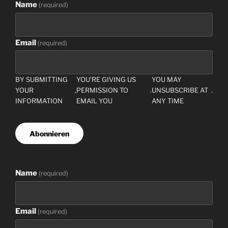
Name
(
required
)
Email
(
required
)
BY SUBMITTING
YOU'RE GIVING US
YOU MAY
YOUR
,
PERMISSION TO
.
UNSUBSCRIBE AT
.
INFORMATION
EMAIL YOU
ANY TIME
Abonnieren
Name
(
required
)
Email
(
required
)