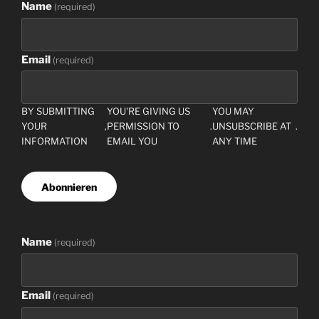
Name
(
required
)
Email
(
required
)
BY SUBMITTING
YOU'RE GIVING US
YOU MAY
YOUR
,
PERMISSION TO
.
UNSUBSCRIBE AT
.
INFORMATION
EMAIL YOU
ANY TIME
Abonnieren
Name
(
required
)
Email
(
required
)