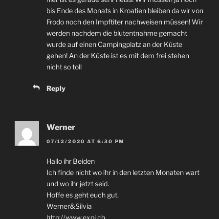
bis Ende des Monats in Kroatien bleiben da wir von
Frodo noch den Impftiter nachweisen müssen
!
Wir
werden nachdem die blutentnahme gemacht
wurde auf einen Campingplatz an der Küste
gehen
!
An der Küste ist es mit dem frei stehen
nicht so toll
Reply
Werner
07/12/2020
AT
6:30
PM
Hallo ihr Beiden
Ich finde nicht wo ihr in den letzten Monaten wart
und wo ihr jetzt seid
.
Hoffe es geht euch gut
.
Werner
&
Silvia
http://www.expi.ch