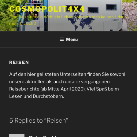
Skip
COSMOPOLIT4X4
to
Eine Reise um die Welt
,
ein Leben von dem man keinen Urlaub
content
mehr braucht
!
Menu
REISEN
Auf den hier gelisteten Unterseiten finden Sie sowohl
unsere aktuellen als auch unsere vergangenen
Reiseberichte
(
ab Mitte April
2020).
Viel Spaß beim
Lesen und Durchstöbern
.
5
Replies to “
Reisen
”