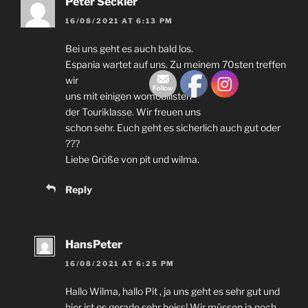
Peter Seckler
16/08/2021
AT
6:13
PM
Bei uns geht es auch bald los
.
Espania wartet auf uns
.
Zu meinem 70sten treffen
wir
uns mit einigen womobilisten
der Touriklasse
.
Wir freuen uns
schon sehr
.
Euch geht es sicherlich auch gut oder
???
Liebe Grüße von pit und wilma
.
Reply
HansPeter
16/08/2021
AT
6:25
PM
Hallo Wilma
,
hallo Pit
,
ja uns geht es sehr gut und
hier ist es gerade sehr heiss
!
Wir müssen ja noch