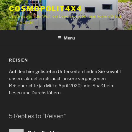
Skip
COSMOPOLIT4X4
to
Eine Reise um die Welt
,
ein Leben von dem man keinen Urlaub
content
mehr braucht
!
Menu
REISEN
Auf den hier gelisteten Unterseiten finden Sie sowohl
unsere aktuellen als auch unsere vergangenen
Reiseberichte
(
ab Mitte April
2020).
Viel Spaß beim
Lesen und Durchstöbern
.
5
Replies to “
Reisen
”