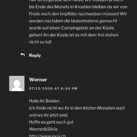
bis Ende des Monats in Kroatien bleiben da wir von
Frodo noch den Impftiter nachweisen müssen
!
Wir
werden nachdem die blutentnahme gemacht
wurde auf einen Campingplatz an der Küste
gehen
!
An der Küste ist es mit dem frei stehen
nicht so toll
Reply
Werner
07/12/2020
AT
6:30
PM
Hallo ihr Beiden
Ich finde nicht wo ihr in den letzten Monaten wart
und wo ihr jetzt seid
.
Hoffe es geht euch gut
.
Werner
&
Silvia
http://www.expi.ch