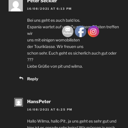
Peter Seckler
16/08/2021
AT
6:13
PM
Bei uns geht es auch bald los
.
Espania wartet auf uns
.
Zu meinem 70sten treffen
wir
uns mit einigen womobilisten
der Touriklasse
.
Wir freuen uns
schon sehr
.
Euch geht es sicherlich auch gut oder
???
Liebe Grüße von pit und wilma
.
Reply
HansPeter
16/08/2021
AT
6:25
PM
Hallo Wilma
,
hallo Pit
,
ja uns geht es sehr gut und
hier ist es gerade sehr heiss
!
Wir müssen ja noch