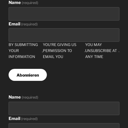
Name
(
required
)
Email
(
required
)
BY SUBMITTING
YOU'RE GIVING US
YOU MAY
YOUR
,
PERMISSION TO
.
UNSUBSCRIBE AT
.
INFORMATION
EMAIL YOU
ANY TIME
Abonnieren
Name
(
required
)
Email
(
required
)