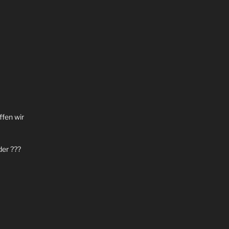
fen wir
der
???