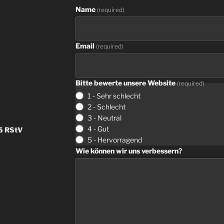
Name
(
required
)
Email
(
required
)
Bitte bewerte unsere Website
(
required
)
1 -
Sehr schlecht
2 -
Schlecht
3 -
Neutral
4 -
Gut
5
RStV
5 -
Hervorragend
Wie können wir uns verbessern
?