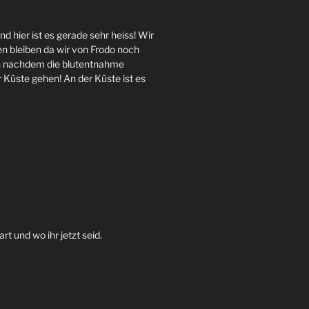
nd hier ist es gerade sehr heiss
!
Wir
n bleiben da wir von Frodo noch
 nachdem die blutentnahme
r Küste gehen
!
An der Küste ist es
rt und wo ihr jetzt seid
.