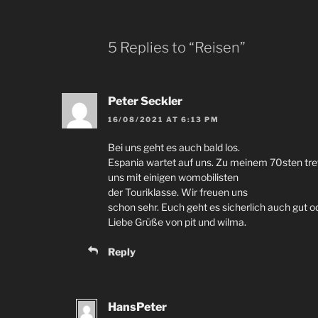
5
Replies to “
Reisen
”
Peter Seckler
16/08/2021
AT
6:13
PM
Bei uns geht es auch bald los
.
Espania wartet auf uns
.
Zu meinem 70sten tref
uns mit einigen womobilisten
der Touriklasse
.
Wir freuen uns
schon sehr
.
Euch geht es sicherlich auch gut o
Liebe Grüße von pit und wilma
.
Reply
HansPeter