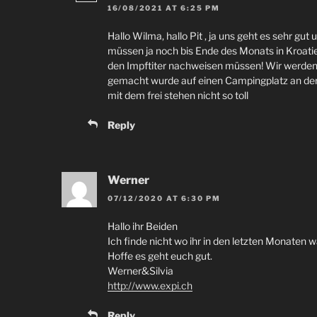
16/08/2021
AT
6:25
PM
Hallo Wilma
,
hallo Pit
,
ja uns geht es sehr gut u
müssen ja noch bis Ende des Monats in Kroatie
den Impftiter nachweisen müssen
!
Wir werden
gemacht wurde auf einen Campingplatz an de
mit dem frei stehen nicht so toll
Reply
Werner
07/12/2020
AT
6:30
PM
Hallo ihr Beiden
Ich finde nicht wo ihr in den letzten Monaten wa
Hoffe es geht euch gut
.
Werner
&
Silvia
http://www.expi.ch
Reply