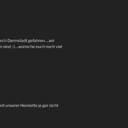
durch Darmstadt gefahren
…..
wir
n sind
:-)….
wünsche euch noch viel
it unserer Henriette ja gar nicht