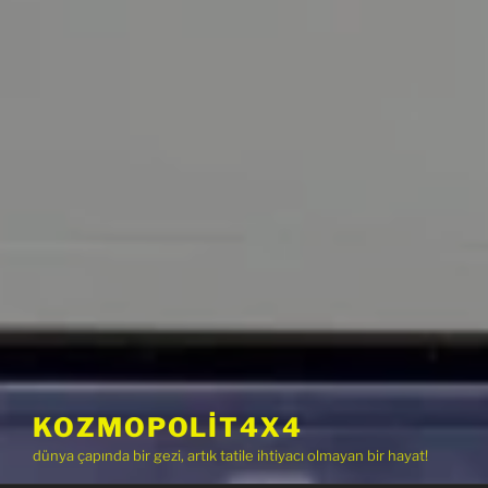
KOZMOPOLIT4X4
dünya çapında bir gezi, artık tatile ihtiyacı olmayan bir hayat!