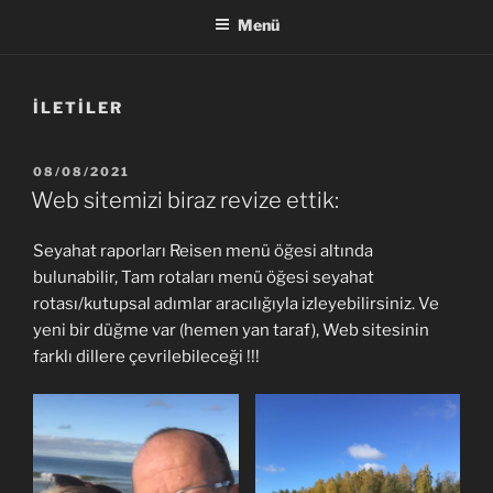
Menü
İLETILER
YAYIM
08/08/2021
TARIHI
Web sitemizi biraz revize ettik:
Seyahat raporları Reisen menü öğesi altında
bulunabilir, Tam rotaları menü öğesi seyahat
rotası/kutupsal adımlar aracılığıyla izleyebilirsiniz. Ve
yeni bir düğme var (hemen yan taraf), Web sitesinin
farklı dillere çevrilebileceği !!!