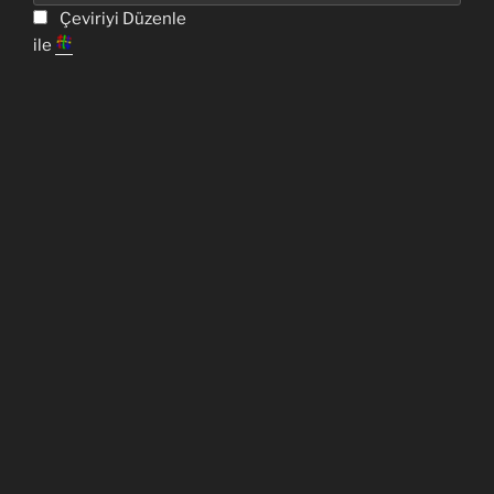
Çeviriyi Düzenle
ile
SON YORUMLAR
Takım
için
Maria Iuliano
Temas
için
Isidro Estrada
Takım
için
Susanne Live
Takım
için
Wolfgang Gurnig
Takım
için
Susanne Live