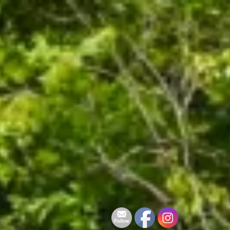
콘
텐
츠
로
바
로
가
기